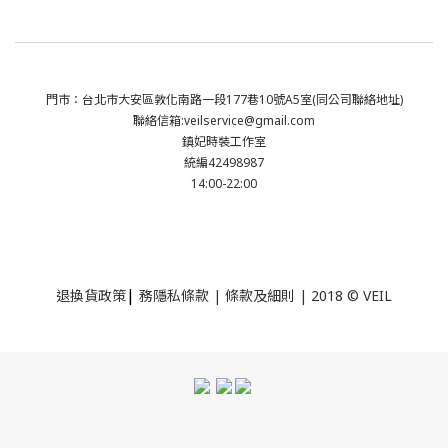
門市：台北市大安區敦化南路一段177巷10號A5室(同公司聯絡地址)
聯絡信箱:veilservice@gmail.com
鎮妃時裝工作室
統編42498987
14:00-22:00
|
退換貨政策
務隱私條款 | 條款及細則 | 2018 © VEIL