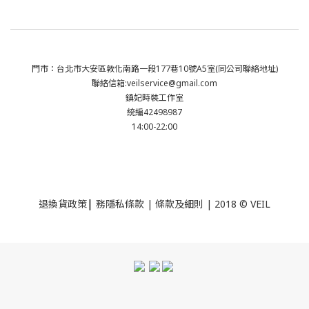
門市：台北市大安區敦化南路一段177巷10號A5室(同公司聯絡地址)
聯絡信箱:veilservice@gmail.com
鎮妃時裝工作室
統編42498987
14:00-22:00
|
退換貨政策
務隱私條款 | 條款及細則 | 2018 © VEIL