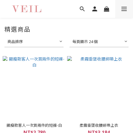
精選商品
商品排序
每頁顯示 24 個
顯瘦款客人一次買兩件的短褲-白
柔霧垂墜收腰綁帶上衣
NT$2,780
NT$3,184