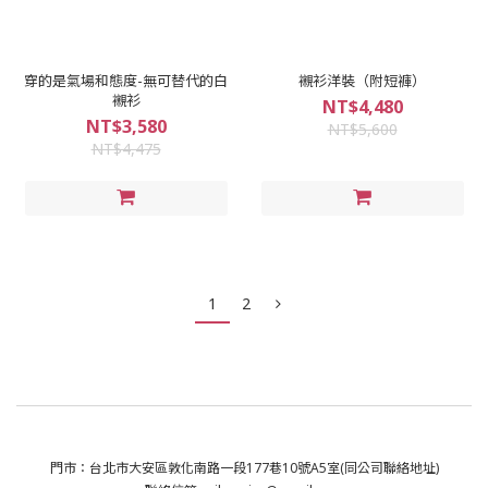
穿的是氣場和態度-無可替代的白
襯衫洋裝（附短褲）
襯衫
NT$4,480
NT$3,580
NT$5,600
NT$4,475
1
2
門市：台北市大安區敦化南路一段177巷10號A5室(同公司聯絡地址)