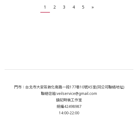
1
2
3
4
5
»
門市：台北市大安區敦化南路一段177巷10號A5室(同公司聯絡地址)
聯絡信箱:veilservice@gmail.com
鎮妃時裝工作室
統編42498987
14:00-22:00