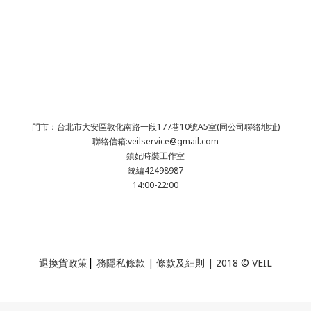
門市：台北市大安區敦化南路一段177巷10號A5室(同公司聯絡地址)
聯絡信箱:veilservice@gmail.com
鎮妃時裝工作室
統編42498987
14:00-22:00
|
退換貨政策
務隱私條款 | 條款及細則 | 2018 © VEIL