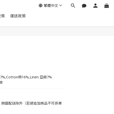
繁體中文
政策
運送政策
7%,Cotton棉16%,Linen 亞麻7%
滌
運，跨國配送除外（若遇追加商品不可拆單