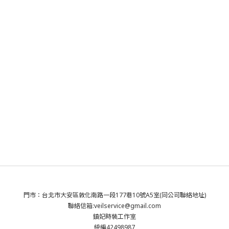
門市：台北市大安區敦化南路一段177巷10號A5室(同公司聯絡地址)
聯絡信箱:veilservice@gmail.com
鎮妃時裝工作室
統編42498987