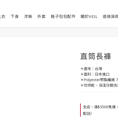
上衣
下身
洋裝
外套
鞋子包包配件
關於VEIL
退換貨
直筒長褲
＊產地：台灣
＊面料：日本進口
＊Polyester聚酯纖維 7
＊勿烘乾、深淺分開洗
全店，滿$3500免
配送）