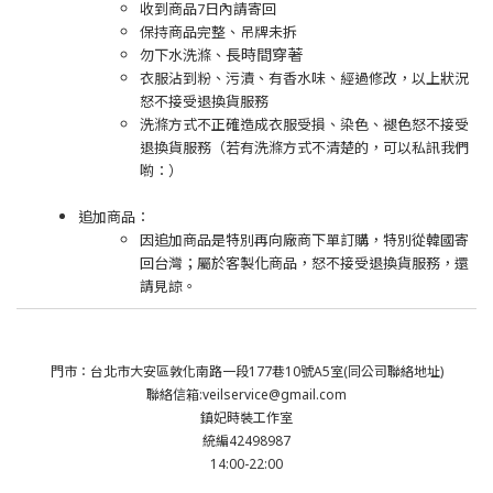
收到商品7日內請寄回
保持商品完整、吊牌未拆
長時間穿著
勿下水洗滌、
衣服沾到粉、污漬、有香水味、經過修改，以上狀況
怒不接受退換貨服務
洗滌方式不正確造成衣服受損、染色、褪色怒不接受
退換貨服務（若有洗滌方式不清楚的，可以私訊我們
喲：）
追加商品：
因追加商品是特別再向廠商下單訂購，特別從韓國寄
回台灣；屬於客製化商品，怒不接受退換貨服務，還
請見諒。
門市：台北市大安區敦化南路一段177巷10號A5室(同公司聯絡地址)
聯絡信箱:veilservice@gmail.com
鎮妃時裝工作室
統編42498987
14:00-22:00