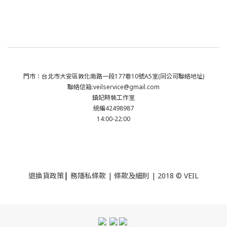
門市：台北市大安區敦化南路一段177巷10號A5室(同公司聯絡地址)
聯絡信箱:veilservice@gmail.com
鎮妃時裝工作室
統編42498987
14:00-22:00
|
退換貨政策
務隱私條款 | 條款及細則 | 2018 © VEIL