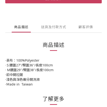
商品描述
送貨及付款方式
顧客評價
商品描述
·表布：100%Polyester
·Ｓ腰圍27''/臀圍36''/長度100cm
· M腰圍29''/臀圍38''/長度100cm
·前中開拉鏈
·淺色與深色需分開洗滌
·Ｍade in Taiwan
了解更多