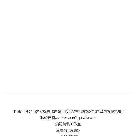
門市：台北市大安區敦化南路一段177巷10號A5室(同公司聯絡地址)
聯絡信箱:veilservice@gmail.com
鎮妃時裝工作室
統編42498987