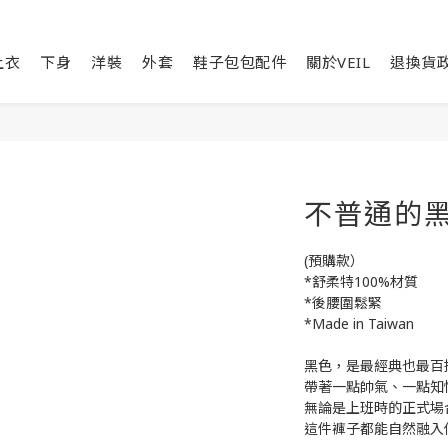
上衣
下身
洋裝
外套
鞋子包包配件
關於VEIL
退換貨
不普通的
(預購款）
*舒柔特100%材質
*後腰圍鬆緊
*Made in Taiwan
黑色，是最經典也最百
帶著一點帥氣、一點知
無論是上班時的正式場
這件褲子都能自然融入