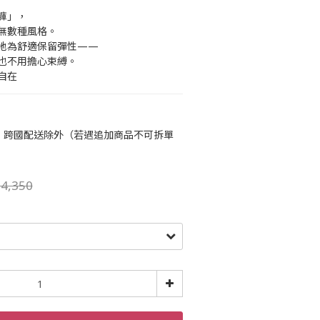
褲」，
無數種風格。
地為舒適保留彈性——
也不用擔心束縛。
自在
運，跨國配送除外（若遇追加商品不可拆單
4,350