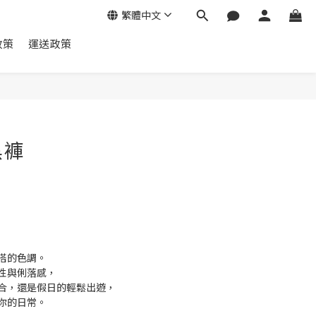
繁體中文
政策
運送政策
黑褲
搭的色調。
性與俐落感，
合，還是假日的輕鬆出遊，
你的日常。